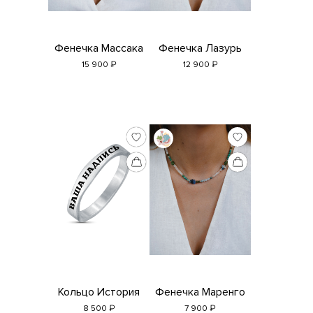
Фенечка Массака
Фенечка Лазурь
₽
₽
15 900
12 900
Кольцо История
Фенечка Маренго
₽
₽
8 500
7 900