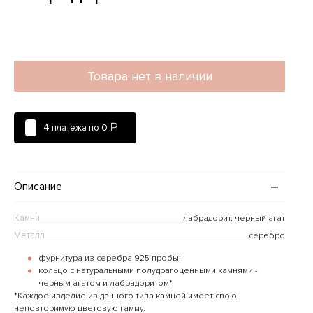
Товара нет в наличии
₽
4 платежа по
0
Описание
Камни
лабрадорит, черный агат
Металл
серебро
фурнитура из серебра 925 пробы;
кольцо с натуральными полудрагоценными камнями -
черным агатом и лабрадоритом*
*Каждое изделие из данного типа камней имеет свою
неповторимую цветовую гамму.