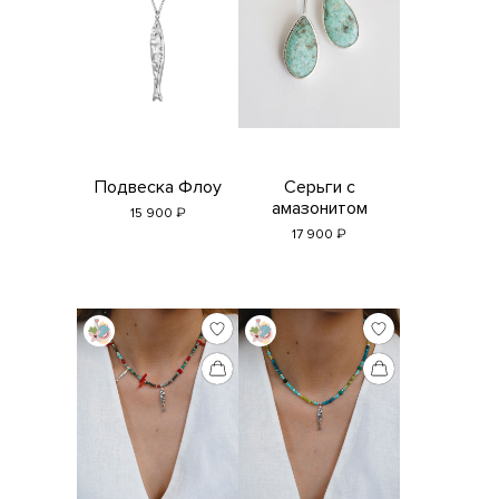
Подвеска Флоу
Серьги с
амазонитом
₽
15 900
₽
17 900