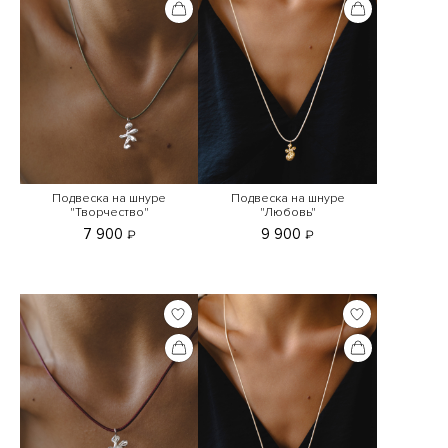
Подвеска на шнуре
Подвеска на шнуре
"Творчество"
"Любовь"
7 900
9 900
₽
₽