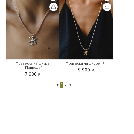
Подвеска на шнуре
Подвеска на шнуре "Я"
"Природа"
9 900
₽
7 900
₽
←
1
2
→