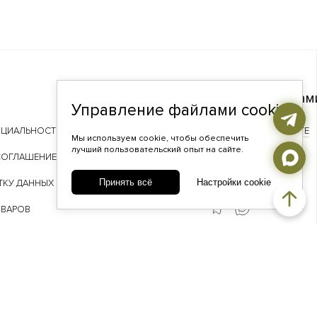
Связаться с нам
Управление файлами cookie
НЦИАЛЬНОСТИ
TELEGRAM
ВКОНТАКТЕ
Мы используем cookie, чтобы обеспечить
лучший пользовательский опыт на сайте.
ADDA@ADDAGEMS.RU
СОГЛАШЕНИЕ
8 (968) 358-09-90
Принять всё
Настройки cookie
ТКУ ДАННЫХ
ОВАРОВ
 ЛОЯЛЬНОСТИ