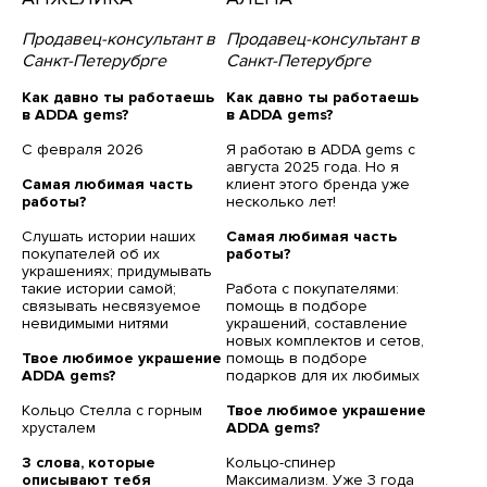
Продавец-консультант в
Продавец-консультант в
Санкт-Петерубрге
Санкт-Петерубрге
Как давно ты работаешь
Как давно ты работаешь
в ADDA gems?
в ADDA gems?
С февраля 2026
⁠Я работаю в ADDA gems с
августа 2025 года. Но я
Самая любимая часть
клиент этого бренда уже
работы?
несколько лет!
Слушать истории наших
Самая любимая часть
покупателей об их
работы?
украшениях; придумывать
такие истории самой;
Работа с покупателями:
связывать несвязуемое
помощь в подборе
невидимыми нитями
украшений, составление
новых комплектов и сетов,
Твое любимое украшение
помощь в подборе
ADDA gems?
подарков для их любимых
⁠⁠Кольцо Стелла с горным
Твое любимое украшение
хрусталем
ADDA gems?
3 слова, которые
⁠⁠Кольцо-спинер
описывают тебя
Максимализм. Уже 3 года