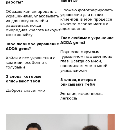
работы?
работы?
Обожаю фотографировать
Обожаю контактировать с
украшения для наших
украшениями, упаковывать
клиентов, в этом процессе
их для покупателей и
какая-то особая магия и
радоваться, когда
вдохновение
очередная красота находит
свою хозяйку
Твое любимое украшение
ADDA gems?
Твое любимое украшение
ADDA gems?
Подвеска с круглым
турмалином под цвет моих
Хайли и все украшения с
глаз! Всегда со мной,
камнями, особенно с
напоминает мне о моей
голубыми
уникальности
3 слова, которые
3 слова, которые
описывают тебя
описывают тебя
Доброта спасет мир
Эмпатия, искренность,
легкость