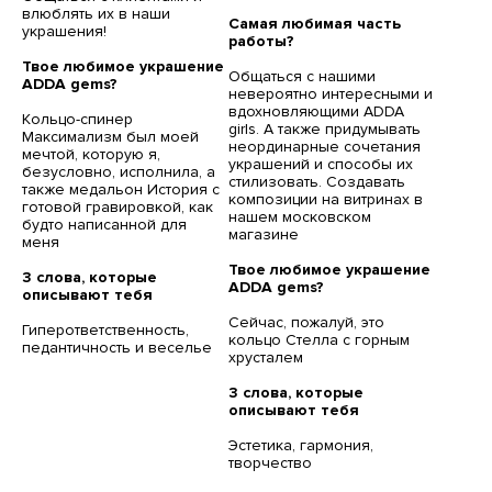
влюблять их в наши
Самая любимая часть
украшения!
работы?
Твое любимое украшение
Общаться с нашими
ADDA gems?
невероятно интересными и
вдохновляющими ADDA
Кольцо-спинер
girls. А также придумывать
Максимализм был моей
неординарные сочетания
мечтой, которую я,
украшений и способы их
безусловно, исполнила, а
стилизовать. Создавать
также медальон История с
композиции на витринах в
готовой гравировкой, как
нашем московском
будто написанной для
магазине
меня
Твое любимое украшение
3 слова, которые
ADDA gems?
описывают тебя
Сейчас, пожалуй, это
Гиперответственность,
кольцо Стелла с горным
педантичность и веселье
хрусталем
3 слова, которые
описывают тебя
Эстетика, гармония,
творчество