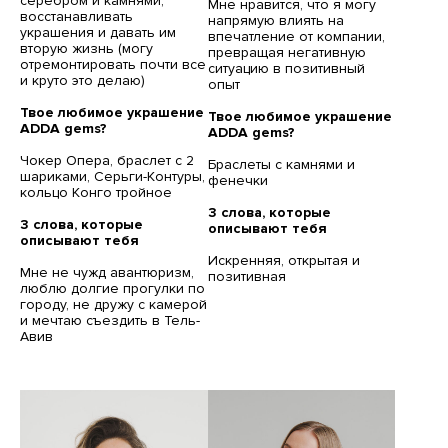
серебром и камнями,
Мне нравится, что я могу
восстанавливать
напрямую влиять на
украшения и давать им
впечатление от компании,
вторую жизнь (могу
превращая негативную
отремонтировать почти все
ситуацию в позитивный
и круто это делаю)
опыт
Твое любимое украшение
Твое любимое украшение
ADDA gems?
ADDA gems?
Чокер Опера, браслет с 2
Браслеты с камнями и
шариками, Серьги-Контуры,
фенечки
кольцо Конго тройное
3 слова, которые
3 слова, которые
описывают тебя
описывают тебя
Искренняя, открытая и
Мне не чужд авантюризм,
позитивная
люблю долгие прогулки по
городу, не дружу с камерой
и мечтаю съездить в Тель-
Авив