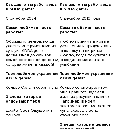
Как давно ты работаешь
Как давно ты работаешь
в ADDA gems?
в ADDA gems?
С октября 2024
С декабря 2019 года
Самая любимая часть
Самая любимая часть
работы?
работы?
Обожаю клиентов, когда
Люблю принимать новые
удается инструментами из
украшения и придумывать
сундука ADDA gems
выкладку на витринах.
достучаться до сути той
Люблю, когда покупатели
самой роскошной девочки,
выходят из магазина с
которая живет в каждой!
улыбками
Твое любимое украшение
Твое любимое украшение
ADDA gems?
ADDA gems?
Кольцо Силы и серия Луна
Кольцо со спектролитом.
Мне нравится наделять
3 слова, которые
жизнью рисунки в камнях.
описывают тебя
Например, в моем
заключено сияние летней
Драйв. Свет. Ощущения.
луны сквозь стволы
Улыбка
хвойного леса
3 вещи, которые делают
тебя счастливой