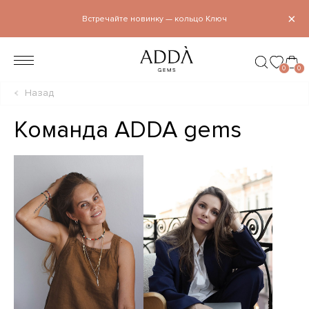
×
Встречайте новинку — кольцо Ключ
0
0
Назад
Команда ADDA gems