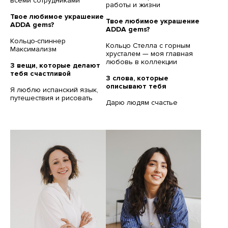
всеми сотрудниками
работы и жизни
Твое любимое украшение
Твое любимое украшение
ADDA gems?
ADDA gems?
Кольцо-спиннер
Кольцо Стелла с горным
Максимализм
хрусталем — моя главная
любовь в коллекции
3 вещи, которые делают
тебя счастливой
3 слова, которые
описывают тебя
Я люблю испанский язык,
путешествия и рисовать
Дарю людям счастье