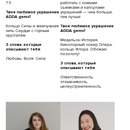
ТЗ
работать с новыми
съемками и капсулами
Твое любимое украшение
украшений — чем больше,
ADDA gems?
тем лучше
Кольцо Силы и жемчужная
Твое любимое украшение
нить Сердце с горным
ADDA gems?
хрусталем
Медальон История,
3 слова, которые
биколорный чокер Опера,
описывают тебя
кольцо Флора. Обожаю
позолоту!
Любовь. Воля. Сила
3 слова, которые
описывают тебя
Ответственность,
отзывчивость,
целеустремленность