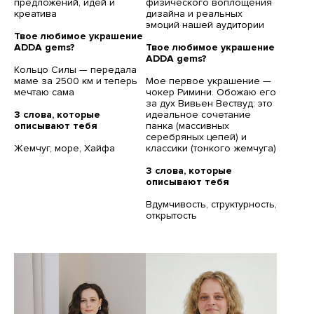
предложений, идей и
физического воплощения
креатива
дизайна и реальных
эмоций нашей аудитории
Твое любимое украшение
ADDA gems?
Твое любимое украшение
ADDA gems?
Кольцо Силы — передала
маме за 2500 км и теперь
Мое первое украшение —
мечтаю сама
чокер Римини. Обожаю его
за дух Вивьен Вествуд: это
3 слова, которые
идеальное сочетание
описывают тебя
панка (массивных
серебряных цепей) и
Жемчуг, море, Хайфа
классики (тонкого жемчуга)
3 слова, которые
описывают тебя
Вдумчивость, структурность,
открытость