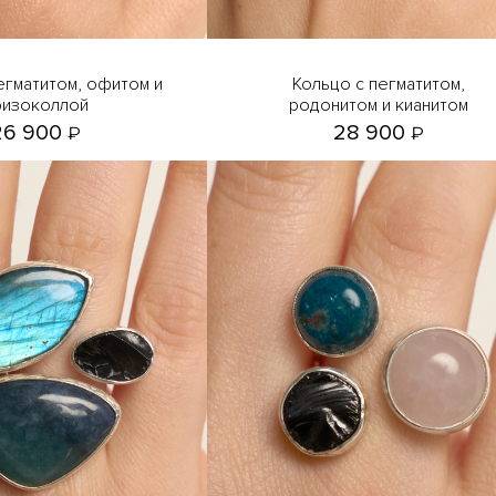
Кольцо с пегматитом,
ризоколлой
родонитом и кианитом
26 900
28 900
₽
₽