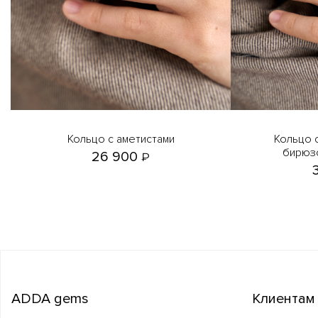
Кольцо с аметистами
Кольцо с моховым агатом,
бирюзо
26 900
₽
ADDA gems
Клиентам