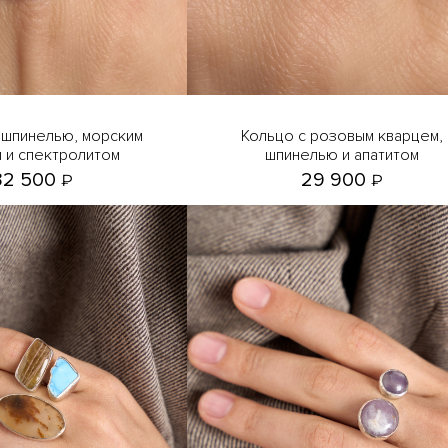
Кольцо с розовым кварцем,
 и спектролитом
шпинелью и апатитом
32 500
29 900
₽
₽