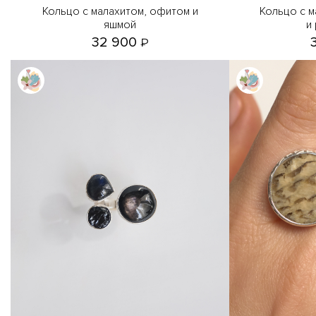
Кольцо с малахитом, офитом и
Кольцо с малахитом, шпинелью
яшмой
и
32 900
₽