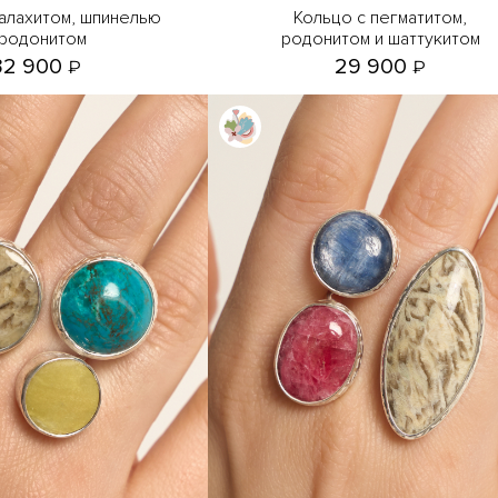
Кольцо с пегматитом,
 родонитом
родонитом и шаттукитом
32 900
29 900
₽
₽