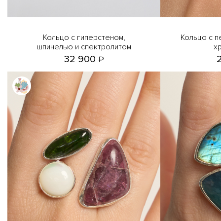
Кольцо с гиперстеном,
Кольцо с пегматитом, офитом и
шпинелью и спектролитом
х
32 900
₽