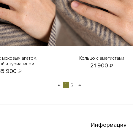
Кольцо с аметистами
й и турмалином
21 900
₽
35 900
₽
←
1
2
→
Информация