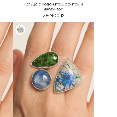
Кольцо с родонитом, офитом и
малахитом
29 900
₽