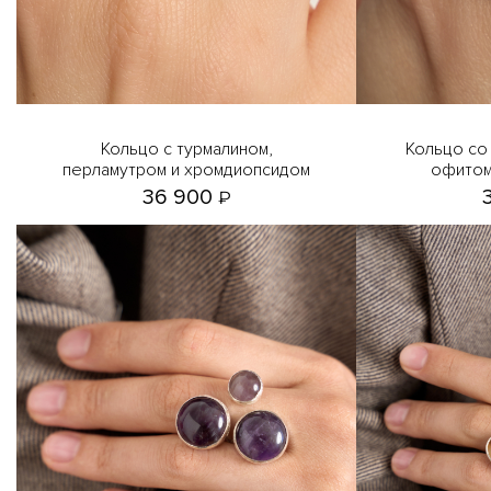
Кольцо с турмалином,
Кольцо со шпинелью, морским
перламутром и хромдиопсидом
офитом
36 900
₽