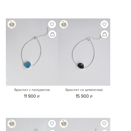
Браслет с лазуритом
Браслет со шпинелью
11 900
15 900
₽
₽