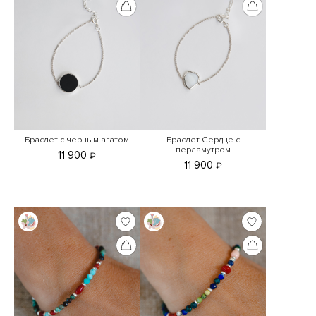
Браслет с черным агатом
Браслет Сердце с
перламутром
11 900
₽
11 900
₽