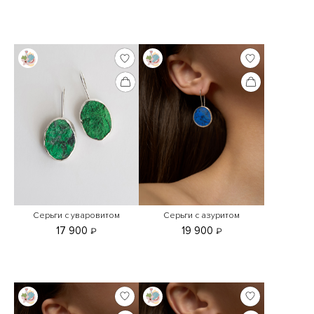
Серьги с уваровитом
Серьги с азуритом
17 900
19 900
₽
₽