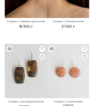
Серьги с горным хрусталем
Серьги с гиперстеном
18 900
21 900
₽
₽
Серьги с моховым агатом
Серьги с солнечным
камнем