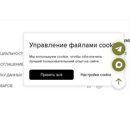
Связаться с нам
Управление файлами cookie
НЦИАЛЬНОСТИ
TELEGRAM
ВКОНТАКТЕ
Мы используем cookie, чтобы обеспечить
лучший пользовательский опыт на сайте.
ADDA@ADDAGEMS.RU
СОГЛАШЕНИЕ
8 (968) 358-09-90
Принять всё
Настройки cookie
ТКУ ДАННЫХ
ОВАРОВ
 ЛОЯЛЬНОСТИ