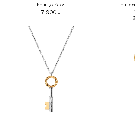
Кольцо Ключ
Подвеска Ключ с горным
7 900
₽