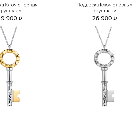
Подвеска Ключ с горным
хрусталем
хрусталем
29 900
26 900
₽
₽