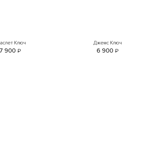
раслет Ключ
Джемс Ключ
7 900
6 900
₽
₽