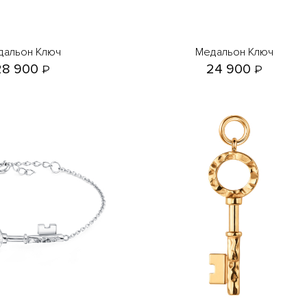
едальон Ключ
Медальон Ключ
28 900
24 900
₽
₽