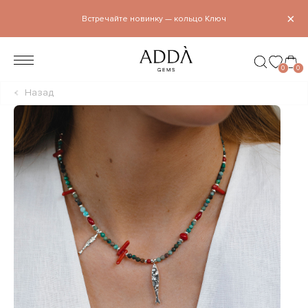
×
Встречайте новинку — кольцо Ключ
0
0
Назад