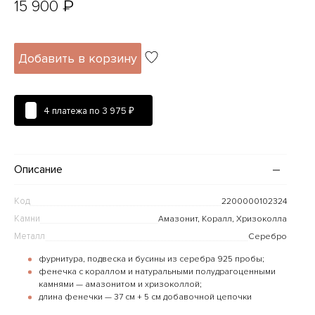
₽
15 900
Добавить в корзину
4 платежа по
3 975 ₽
Описание
Код
2200000102324
Камни
Амазонит, Коралл, Хризоколла
Металл
Серебро
фурнитура, подвеска и бусины из серебра 925 пробы;
фенечка с кораллом и натуральными полудрагоценными
камнями — амазонитом и хризоколлой;
длина фенечки — 37 см + 5 см добавочной цепочки