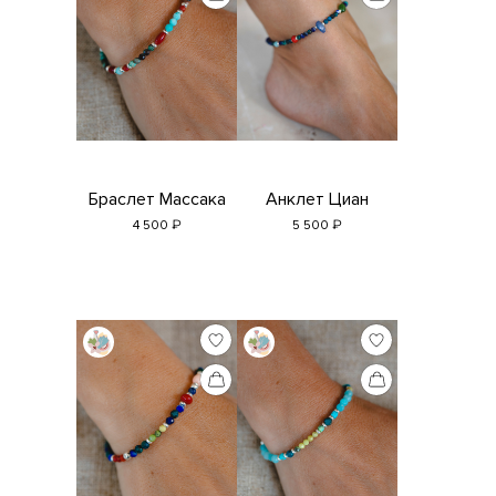
Браслет Массака
Анклет Циан
₽
₽
4 500
5 500