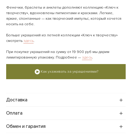
Фенечки, браслеты и анклеты дополняют коллекцию «Ключ к
творчеству», вдохновлены пигментами и красками. Легкие,
яркие, спонтанные — как творческий импульс, который хочется
носить на себе.
Больше украшений из летней коллекции «Ключ к творчеству»
смотреть
здесь
.
При покупке украшений на сумму от 19 900 руб мы дарим
лимитированную упаковку. Подробнее —
здесь
.
Как ухаживать за украшениями?
Доставка
Доставка украшений по Москве и Санкт-Петербургу (в
Оплата
пределах МКАД и КАД):
· Стандартная — в течение трех рабочих дней, стоимость 600
Оплатить заказ на сайте можно картами МИР, Visa и Mastercard,
Обмен и гарантия
рублей.
а также с помощью сервиса "Долями".
· Срочная — в течение суток, стоимость 1000 рублей.
Если вы находитесь в Москве, то возможна оплата наличными
Украшения ADDA gems возврату не подлежат.