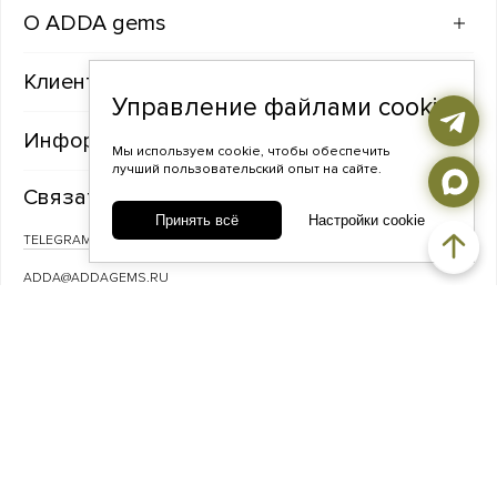
ADDA gems
Клиентам
Управление файлами cookie
Информация
Мы используем cookie, чтобы обеспечить
лучший пользовательский опыт на сайте.
Связаться с нами
Принять всё
Настройки cookie
TELEGRAM
ВКОНТАКТЕ
ADDA@ADDAGEMS.RU
8 (968) 358-09-90
© ADDA gems — Украшения из фактурного серебра с натуральными
камнями, 2026