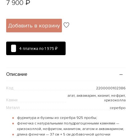
₽
7 900
Добавить в корзину
4 платежа по
1 975 ₽
Описание
Код
2200000102386
агат, аквамарин, кианит, нефрит,
Камни
хризоколла
Металл
серебро
фурнитура и бусины из серебра 925 пробы;
фенечка с натуральными полудрагоценными камнями —
хризоколлой, нефритом, кианитом, агатом и аквамарином;
длина фенечки — 37 см + 5 см добавочной цепочки