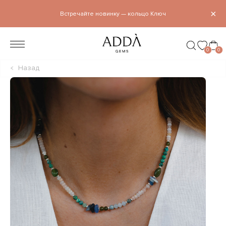
×
Встречайте новинку — кольцо Ключ
0
0
Назад