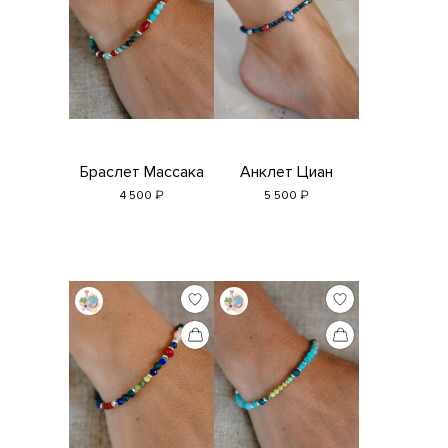
Браслет Массака
Анклет Циан
₽
₽
4 500
5 500