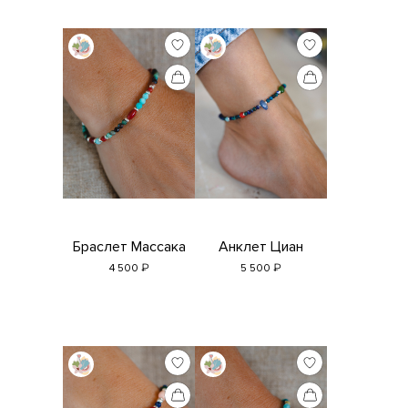
Браслет Массака
Анклет Циан
₽
₽
4 500
5 500