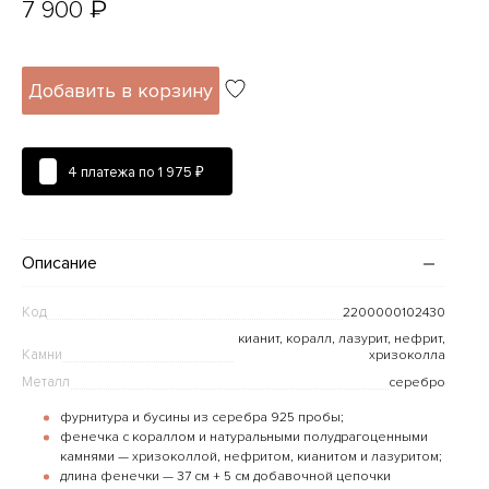
₽
7 900
Добавить в корзину
4 платежа по
1 975 ₽
Описание
Код
2200000102430
кианит, коралл, лазурит, нефрит,
Камни
хризоколла
Металл
серебро
фурнитура и бусины из серебра 925 пробы;
фенечка с кораллом и натуральными полудрагоценными
камнями — хризоколлой, нефритом, кианитом и лазуритом;
длина фенечки — 37 см + 5 см добавочной цепочки