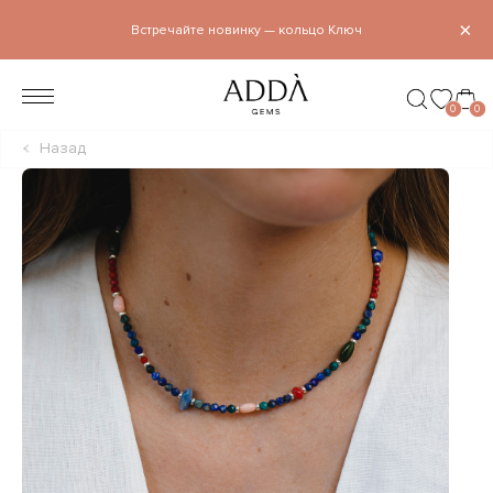
×
Встречайте новинку — кольцо Ключ
0
0
Назад