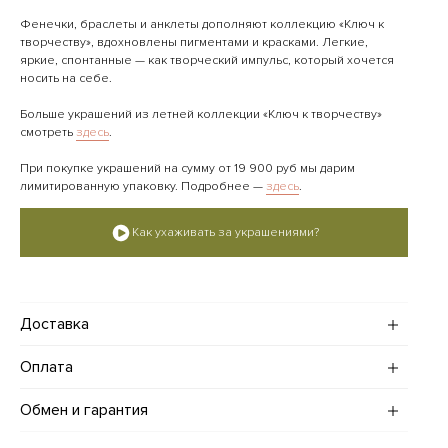
Фенечки, браслеты и анклеты дополняют коллекцию «Ключ к
творчеству», вдохновлены пигментами и красками. Легкие,
яркие, спонтанные — как творческий импульс, который хочется
носить на себе.
Больше украшений из летней коллекции «Ключ к творчеству»
смотреть
здесь
.
При покупке украшений на сумму от 19 900 руб мы дарим
лимитированную упаковку. Подробнее —
здесь
.
Как ухаживать за украшениями?
Доставка
Доставка украшений по Москве и Санкт-Петербургу (в
Оплата
пределах МКАД и КАД):
· Стандартная — в течение трех рабочих дней, стоимость 600
Оплатить заказ на сайте можно картами МИР, Visa и Mastercard,
Обмен и гарантия
рублей.
а также с помощью сервиса "Долями".
· Срочная — в течение суток, стоимость 1000 рублей.
Если вы находитесь в Москве, то возможна оплата наличными
Украшения ADDA gems возврату не подлежат.