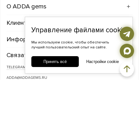
ADDA gems
Клиентам
Управление файлами cookie
Информация
Мы используем cookie, чтобы обеспечить
лучший пользовательский опыт на сайте.
Связаться с нами
Принять всё
Настройки cookie
TELEGRAM
ВКОНТАКТЕ
ADDA@ADDAGEMS.RU
8 (968) 358-09-90
© ADDA gems — Украшения из фактурного серебра с натуральными
камнями, 2026