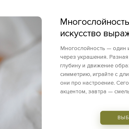
Многослойност
искусство выра
Многослойность — один 
через украшения. Разная
глубину и движение обра
симметрию, играйте с дл
они про настроение. Сег
акцентом, завтра — сме
ВЫБ