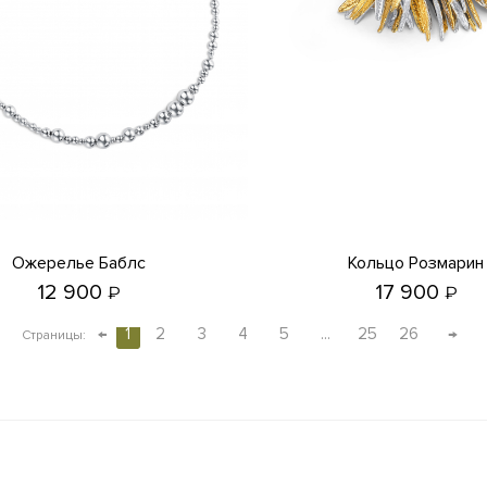
Ожерелье Баблс
Кольцо Розмарин
12 900
17 900
₽
₽
←
1
2
3
4
5
...
25
26
→
Страницы: