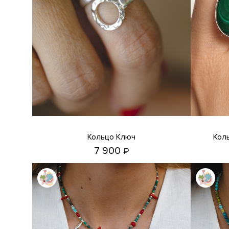
Кольцо Ключ
Кольцо с малахитом, офитом и
7 900
₽