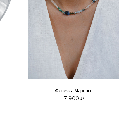
я
Фенечка Маренго
7 900
₽