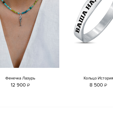
Фенечка Лазурь
Кольцо Истори
12 900
8 500
₽
₽