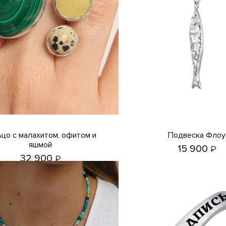
Подвеска Флоу
яшмой
15 900
₽
32 900
₽