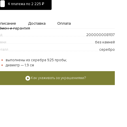
4 платежа по
2 225 ₽
писание
Доставка
Оплата
бмен и гарантия
од
2000000081137
мни
без камней
талл
серебро
выполнены из серебра 925 пробы;
диаметр — 1,9 см
Доставка и оплата
Как ухаживать за украшениями?
дробнее...