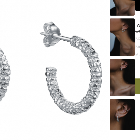
О
О
К
Ка
Ме
По