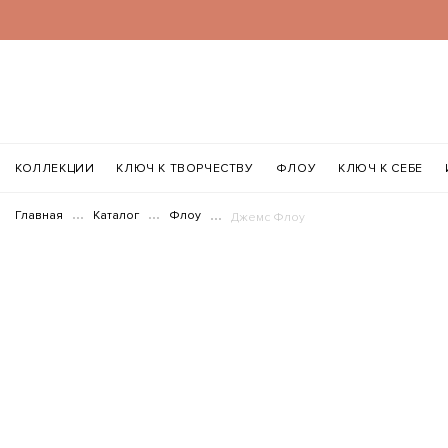
КОЛЛЕКЦИИ
КЛЮЧ К ТВОРЧЕСТВУ
ФЛОУ
КЛЮЧ К СЕБЕ
Главная
Каталог
Флоу
Джемс Флоу