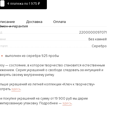
4 платежа по
1 975 ₽
писание
Доставка
Оплата
бмен и гарантия
од
2200000097071
мни
Без камней
талл
Серебро
выполнен из серебра 925 пробы
оу — состояние, в котором творчество становится естественным
ижением. Серия украшений о свободе следовать за интуицией и
Доставка и оплата
верять своему внутреннему ритму.
дробнее...
льше украшений из летней коллекции «Ключ к творчеству»
отреть
здесь
.
и покупке украшений на сумму от 19 900 руб мы дарим
митированную упаковку. Подробнее —
здесь
.