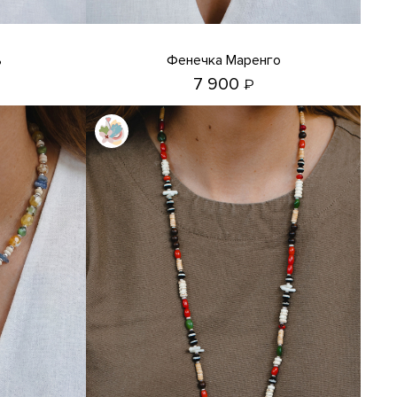
ь
Фенечка Маренго
7 900
₽