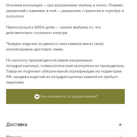
Осенняя коллекция — про внутреннюю глубину и тепло. Помимо
украшений с камнями, в ней — украшения с гранатом в серебре и
позолоте.
Прикоснуться к ADDA gems — значит выбрать то, что
действительно согревает изнутри.
*Каждое изделие из данного типа камней имеет свою
неповторимую цветовую гамму.
По каталогу производителя камни натуральные
полудрагоценные, геммологическая экспертиза не проводилась.
Товар не подлежит обязательной сертификации на территории
РФ, продажа изделий из полудрагоценных камней не требует
лицензии.
Как ухаживать за украшениями?
Доставка
Доставка украшений по Москве и Санкт-Петербургу (в