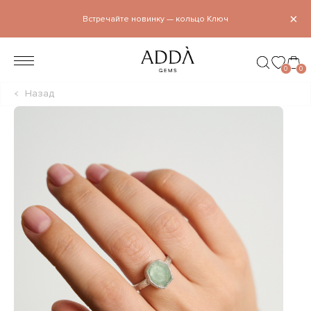
×
Встречайте новинку — кольцо Ключ
0
0
Назад