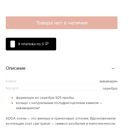
Товара нет в наличии
₽
4 платежа по
0
Описание
Камни
аквамарин
Металл
серебро
фурнитура из серебра 925 пробы;
кольцо с натуральным полудрагоценным камнем —
аквамарином*
ADDA осень — это винные и гранатовые оттенки. Вдохновением
коллекции стал сам гранат — символ изобилия и наполненности.