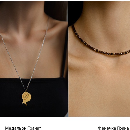
Медальон Гранат
Фенечка Грана