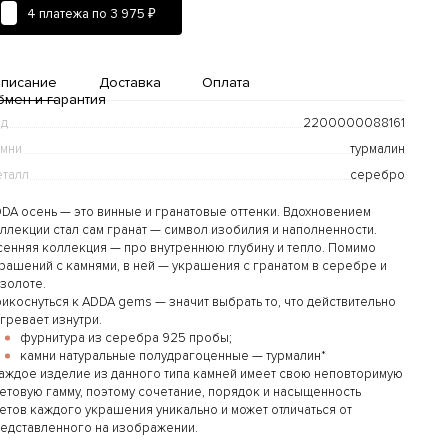
4 платежа по
3 975 ₽
писание
Доставка
Оплата
бмен и гарантия
од
2200000088161
мни
турмалин
талл
серебро
DA осень — это винные и гранатовые оттенки. Вдохновением
ллекции стал сам гранат — символ изобилия и наполненности.
енняя коллекция — про внутреннюю глубину и тепло. Помимо
рашений с камнями, в ней — украшения с гранатом в серебре и
Доставка и оплата
золоте.
икоснуться к ADDA gems — значит выбрать то, что действительно
дробнее...
гревает изнутри.
фурнитура из серебра 925 пробы;
камни натуральные полудрагоценные — турмалин*
аждое изделие из данного типа камней имеет свою неповторимую
етовую гамму, поэтому сочетание, порядок и насыщенность
етов каждого украшения уникально и может отличаться от
едставленного на изображении.