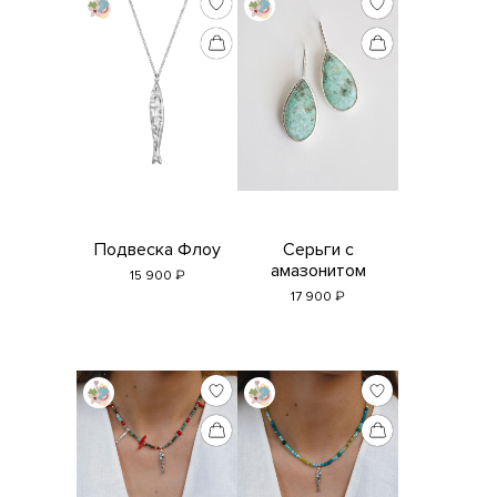
Подвеска Флоу
Серьги с
амазонитом
₽
15 900
₽
17 900