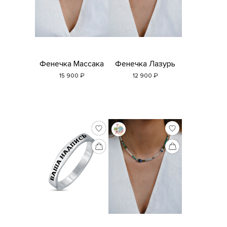
Фенечка Массака
Фенечка Лазурь
₽
₽
15 900
12 900