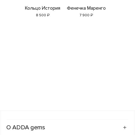
Кольцо История
Фенечка Маренго
₽
₽
8 500
7 900
ADDA gems