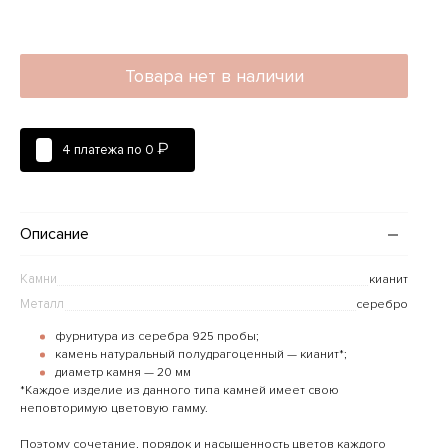
Товара нет в наличии
₽
4 платежа по
0
Описание
Камни
кианит
Металл
серебро
фурнитура из серебра 925 пробы;
камень натуральный полудрагоценный — кианит*;
диаметр камня — 20 мм
*Каждое изделие из данного типа камней имеет свою
неповторимую цветовую гамму.
Поэтому сочетание, порядок и насыщенность цветов каждого