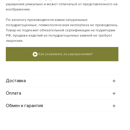
украшения уникально и может отличаться от представленного на
изображении.
По каталогу производителя камни натуральные
полудрагоценные, геммологическая экспертиза не проводилась.
Товар не подлежит обязательной сертификации на территории
РФ, продажа изделий из полудрагоценных камней не требует
лицензии.
Как ухаживать за украшениями?
Доставка
Доставка украшений по Москве и Санкт-Петербургу (в
Оплата
пределах МКАД и КАД):
· Стандартная — в течение трех рабочих дней, стоимость 600
Оплатить заказ на сайте можно картами МИР, Visa и Mastercard,
Обмен и гарантия
рублей.
а также с помощью сервиса "Долями".
· Срочная — в течение суток, стоимость 1000 рублей.
Если вы находитесь в Москве, то возможна оплата наличными
Украшения ADDA gems возврату не подлежат.
курьеру.
Если товар не подошел, вы можете обменять его или получить
подарочный сертификат на аналогичную сумму в течение 14
Доставка одежды рассчитывается по отдельным тарифам,