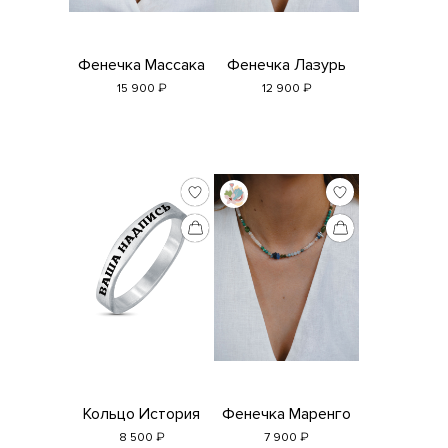
Фенечка Массака
Фенечка Лазурь
₽
₽
15 900
12 900
Кольцо История
Фенечка Маренго
₽
₽
8 500
7 900