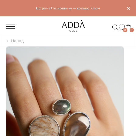
×
Встречайте новинку — кольцо Ключ
0
0
Назад