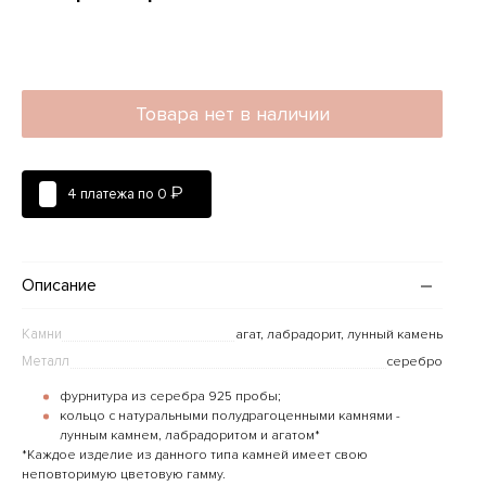
Товара нет в наличии
₽
4 платежа по
0
Описание
Камни
агат, лабрадорит, лунный камень
Металл
серебро
фурнитура из серебра 925 пробы;
кольцо с натуральными полудрагоценными камнями -
лунным камнем, лабрадоритом и агатом*
*Каждое изделие из данного типа камней имеет свою
неповторимую цветовую гамму.