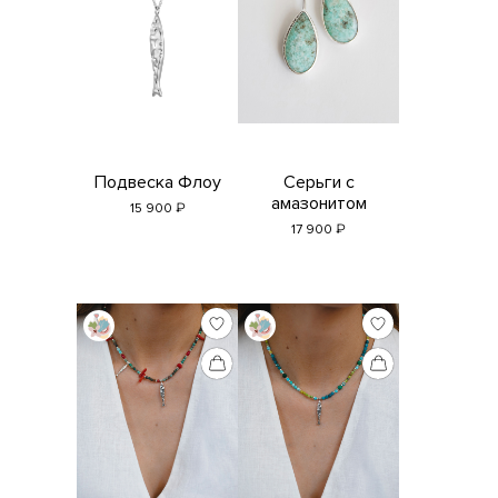
Подвеска Флоу
Серьги с
амазонитом
₽
15 900
₽
17 900