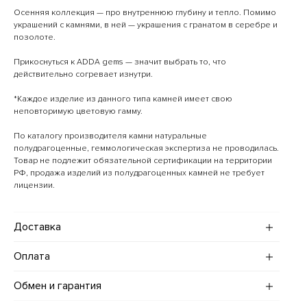
Осенняя коллекция — про внутреннюю глубину и тепло. Помимо
украшений с камнями, в ней — украшения с гранатом в серебре и
позолоте.
Прикоснуться к ADDA gems — значит выбрать то, что
действительно согревает изнутри.
*Каждое изделие из данного типа камней имеет свою
неповторимую цветовую гамму.
По каталогу производителя камни натуральные
полудрагоценные, геммологическая экспертиза не проводилась.
Товар не подлежит обязательной сертификации на территории
РФ, продажа изделий из полудрагоценных камней не требует
лицензии.
Доставка
Доставка украшений по Москве и Санкт-Петербургу (в
Оплата
пределах МКАД и КАД):
· Стандартная — в течение трех рабочих дней, стоимость 600
Оплатить заказ на сайте можно картами МИР, Visa и Mastercard,
Обмен и гарантия
рублей.
а также с помощью сервиса "Долями".
· Срочная — в течение суток, стоимость 1000 рублей.
Если вы находитесь в Москве, то возможна оплата наличными
Украшения ADDA gems возврату не подлежат.