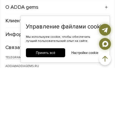
ADDA gems
Клиентам
Управление файлами cookie
Информация
Мы используем cookie, чтобы обеспечить
лучший пользовательский опыт на сайте.
Связаться с нами
Принять всё
Настройки cookie
TELEGRAM
ВКОНТАКТЕ
ADDA@ADDAGEMS.RU
8 (968) 358-09-90
© ADDA gems — Украшения из фактурного серебра с натуральными
камнями, 2026