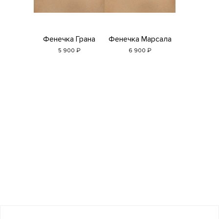
Фенечка Грана
Фенечка Марсала
₽
₽
5 900
6 900