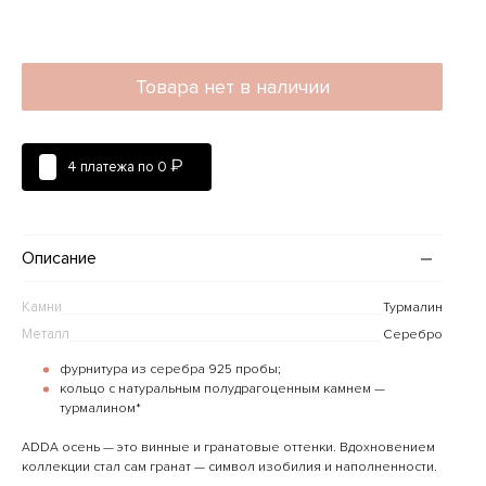
Товара нет в наличии
₽
4 платежа по
0
Описание
Камни
Турмалин
Металл
Серебро
фурнитура из серебра 925 пробы;
кольцо с натуральным полудрагоценным камнем —
турмалином*
ADDA осень — это винные и гранатовые оттенки. Вдохновением
коллекции стал сам гранат — символ изобилия и наполненности.