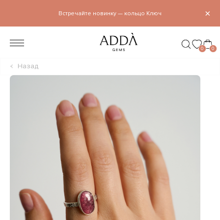
×
Встречайте новинку — кольцо Ключ
0
0
Назад