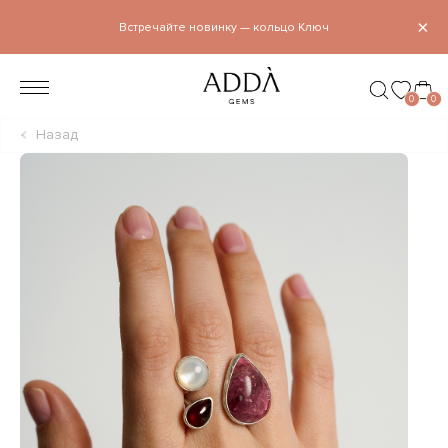
×
Встречайте новинку — кольцо Ключ
0
0
Назад