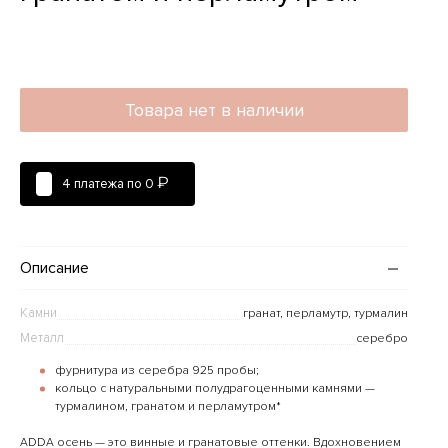
Товара нет в наличии
₽
4 платежа по
0
Описание
Камни
гранат, перламутр, турмалин
Металл
серебро
фурнитура из серебра 925 пробы;
кольцо с натуральными полудрагоценными камнями —
турмалином, гранатом и перламутром*
ADDA осень — это винные и гранатовые оттенки. Вдохновением