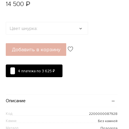
₽
14 500
Цвет шнурка:
Добавить в корзину
4 платежа по
3 625 ₽
Описание
Код
2200000087928
Камни
Без камней
Металл
Позолота