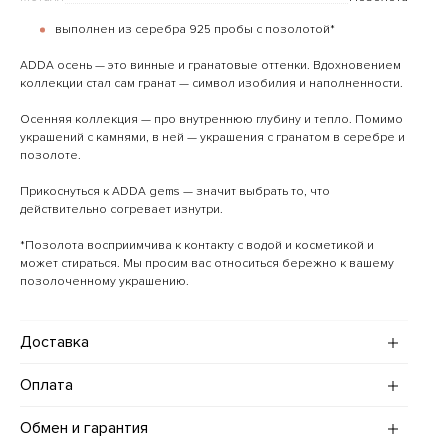
выполнен из серебра 925 пробы с позолотой*
ADDA осень — это винные и гранатовые оттенки. Вдохновением
коллекции стал сам гранат — символ изобилия и наполненности.
Осенняя коллекция — про внутреннюю глубину и тепло. Помимо
украшений с камнями, в ней — украшения с гранатом в серебре и
позолоте.
Прикоснуться к ADDA gems — значит выбрать то, что
действительно согревает изнутри.
*Позолота восприимчива к контакту с водой и косметикой и
может стираться. Мы просим вас относиться бережно к вашему
позолоченному украшению.
Доставка
Доставка украшений по Москве и Санкт-Петербургу (в
Оплата
пределах МКАД и КАД):
· Стандартная — в течение трех рабочих дней, стоимость 600
Оплатить заказ на сайте можно картами МИР, Visa и Mastercard,
Обмен и гарантия
рублей.
а также с помощью сервиса "Долями".