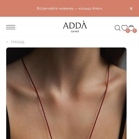
×
Встречайте новинку — кольцо Ключ
0
0
Назад