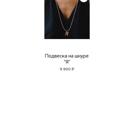
Подвеска на шнуре
"Я"
₽
9 900