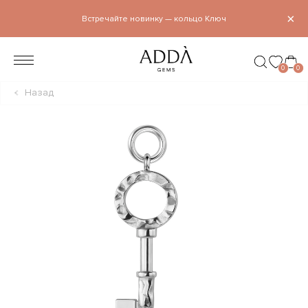
×
Встречайте новинку — кольцо Ключ
0
0
Назад