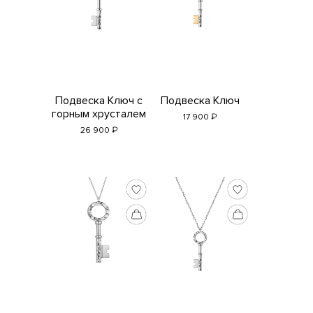
на
adda@addagems.ru
+7 968 358 09 90
Telegram
MAX
Подвеска Ключ с
Подвеска Ключ
горным хрусталем
₽
17 900
₽
26 900