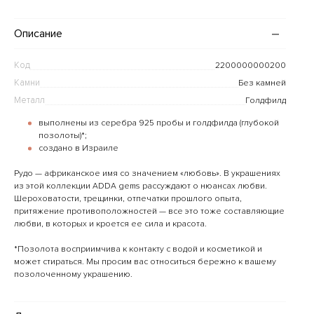
Описание
Код
2200000000200
Камни
Без камней
Металл
Голдфилд
выполнены из серебра 925 пробы и голдфилда (глубокой
позолоты)*;
создано в Израиле
Рудо — африканское имя со значением «любовь». В украшениях
из этой коллекции ADDA gems рассуждают о нюансах любви.
Шероховатости, трещинки, отпечатки прошлого опыта,
притяжение противоположностей — все это тоже составляющие
любви, в которых и кроется ее сила и красота.
*Позолота восприимчива к контакту с водой и косметикой и
может стираться. Мы просим вас относиться бережно к вашему
позолоченному украшению.