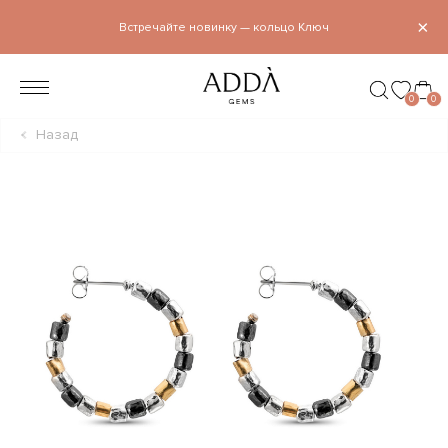
×
Встречайте новинку — кольцо Ключ
0
0
Назад