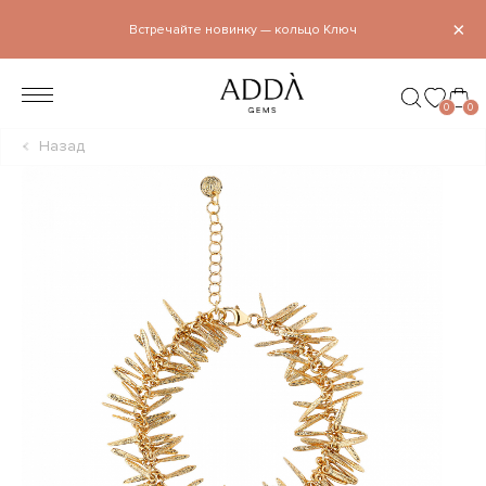
×
Встречайте новинку — кольцо Ключ
0
0
Назад