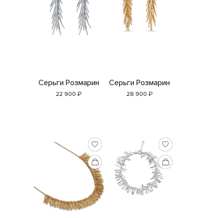
Если у вас есть вопросы, пожелания и комментарии, пишите нам
на
adda@addagems.ru
+7 968 358 09 90
Telegram
MAX
Серьги Розмарин
Серьги Розмарин
₽
₽
22 900
28 900