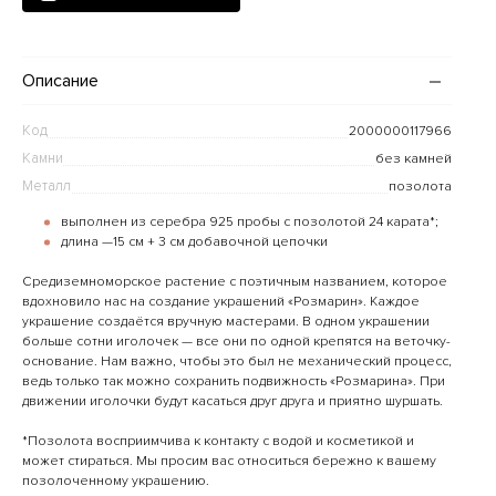
Описание
Код
2000000117966
Камни
без камней
Металл
позолота
выполнен из серебра 925 пробы с позолотой 24 карата*;
длина —15 см + 3 см добавочной цепочки
Средиземноморское растение с поэтичным названием, которое
вдохновило нас на создание украшений «Розмарин». Каждое
украшение создаётся вручную мастерами. В одном украшении
больше сотни иголочек — все они по одной крепятся на веточку-
основание. Нам важно, чтобы это был не механический процесс,
ведь только так можно сохранить подвижность «Розмарина». При
движении иголочки будут касаться друг друга и приятно шуршать.
*Позолота восприимчива к контакту с водой и косметикой и
может стираться. Мы просим вас относиться бережно к вашему
позолоченному украшению.