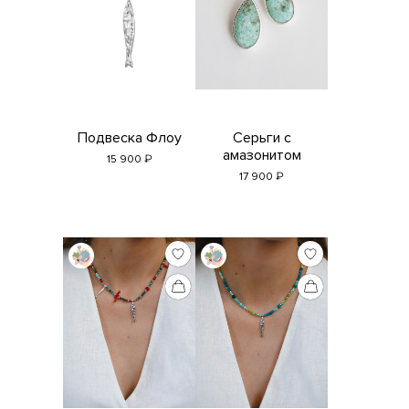
Подвеска Флоу
Серьги с
амазонитом
₽
15 900
₽
17 900