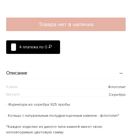
Товара нет в наличии
₽
4 платежа по
0
Описание
Камни
Флогопит
Металл
Серебро
· Фурнитура из серебра 925 пробы
· Кольцо с натуральным полудрагоценным камнем - флогопит*
*Каждое изделие из даного типа камней имеет свою
неповторимую цветовую гамму.