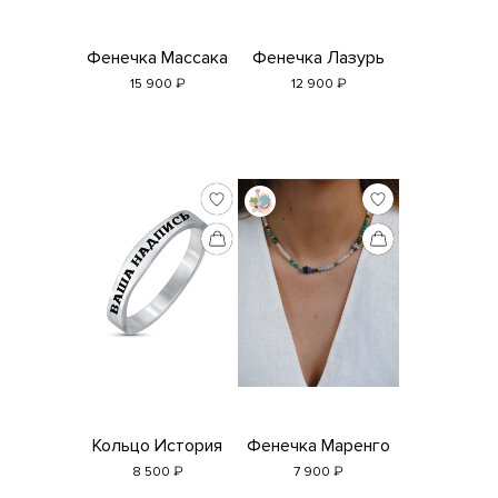
Фенечка Массака
Фенечка Лазурь
₽
₽
15 900
12 900
Кольцо История
Фенечка Маренго
₽
₽
8 500
7 900