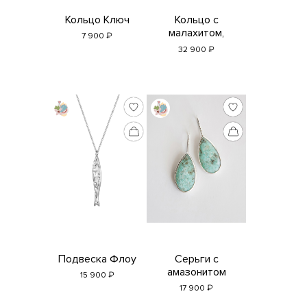
Кольцо Ключ
Кольцо с
малахитом,
₽
7 900
офитом и яшмой
₽
32 900
Подвеска Флоу
Серьги с
амазонитом
₽
15 900
₽
17 900