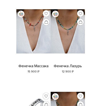
Фенечка Массака
Фенечка Лазурь
₽
₽
15 900
12 900