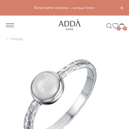
×
Встречайте новинку — кольцо Ключ
0
0
Назад