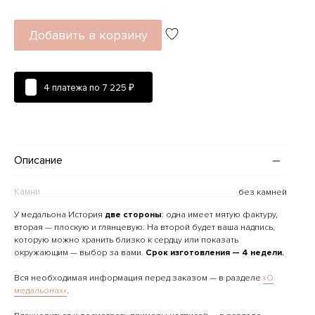
Добавить в корзину
4 платежа по
7 225 ₽
Описание
Камни
без камней
У медальона История
две стороны
: одна имеет мятую фактуру,
вторая — плоскую и глянцевую. На второй будет ваша надпись,
которую можно хранить близко к сердцу или показать
окружающим — выбор за вами.
Срок изготовления — 4 недели.
Вся необходимая информация перед заказом — в разделе
«О
медальонах»
.