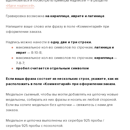
Вдохновиться и посмотреть примеры надписей — в разделе
«Идеи надписей»
.
Гравировка возможна
на кириллице, иврите и латинице
.
Напишите ваше слово или фразу в поле «Комментарий» при
оформлении заказа.
Надпись можно нанести в
одну, две и три строки.
максимальное кол-во символов по строчкам,
латиница и
иврит
— 8-10-8;
максимальное кол-во символов по строчкам,
кириллица
—
7-8-7;
пробел считается отдельным символом
Если ваша фраза состоит из нескольких строк, укажите, как их
расположить в поле «Комментарий» при оформлении заказа.
Медальон съемный, чтобы вы могли добавлять на цепочку новые
медальоны, собирать из них фразы и носить их любой стороной.
Если вы хотите медальон без цепочки — свяжитесь с нами для
заказа.
Медальон и цепочка выполнены из серебра 925 пробы /
серебра 925 пробы с позолотой.