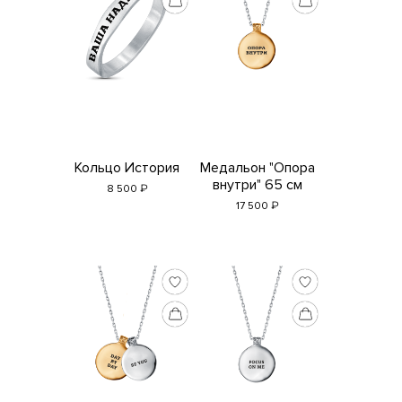
Если у вас есть вопросы, пожелания и комментарии, пишите нам
на
adda@addagems.ru
+7 968 358 09 90
Telegram
MAX
Кольцо История
Медальон "Опора
внутри" 65 см
₽
8 500
₽
17 500