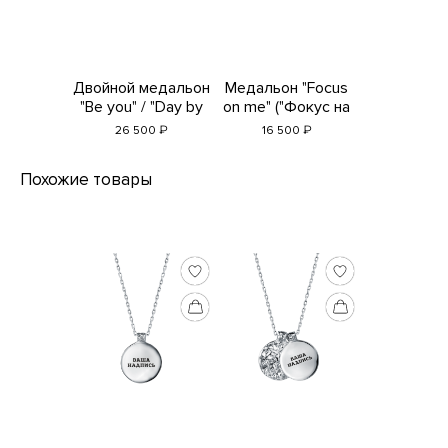
Двойной медальон
Медальон "Focus
"Be you" / "Day by
on me" ("Фокус на
Day" ("Быть собой"
себя") 65 см
₽
₽
26 500
16 500
/ "День за днем")
65 см
Похожие товары