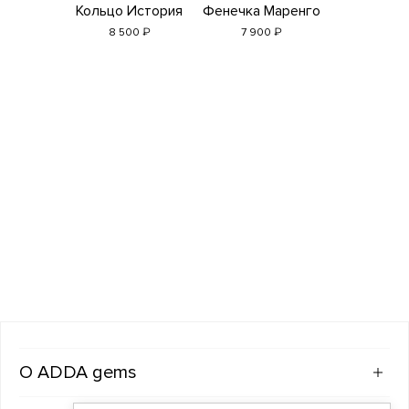
Кольцо История
Фенечка Маренго
₽
₽
8 500
7 900
ADDA gems