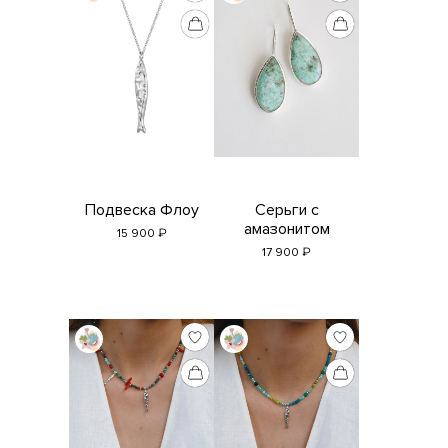
Подвеска Флоу
Серьги с
амазонитом
₽
15 900
₽
17 900