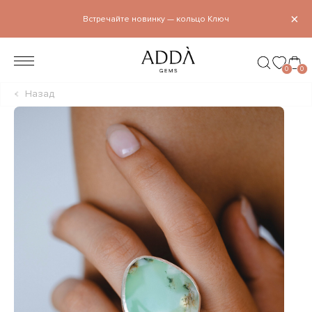
×
Встречайте новинку — кольцо Ключ
0
0
Назад