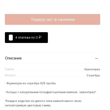
Товара нет в наличии
₽
4 платежа по
0
Описание
Камни
Хризопраз
Металл
Серебро
· Фурнитура из серебра 925 пробы
· Кольцо с натуральным полудрагоценным камнем - хризопраз*
*Каждое изделие из даного типа камней имеет свою
неповторимую цветовую гамму.