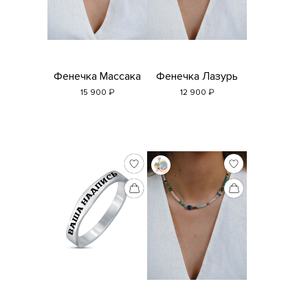
Фенечка Массака
Фенечка Лазурь
₽
₽
15 900
12 900