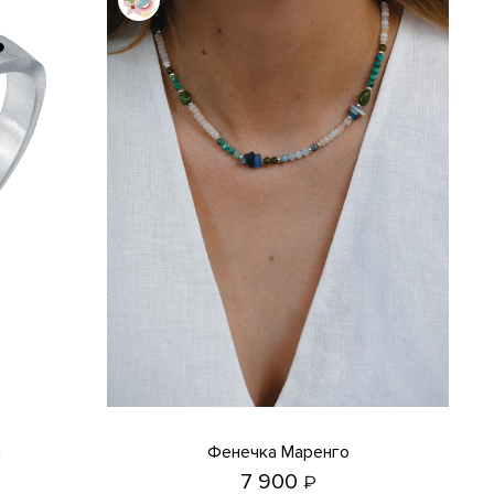
я
Фенечка Маренго
7 900
₽