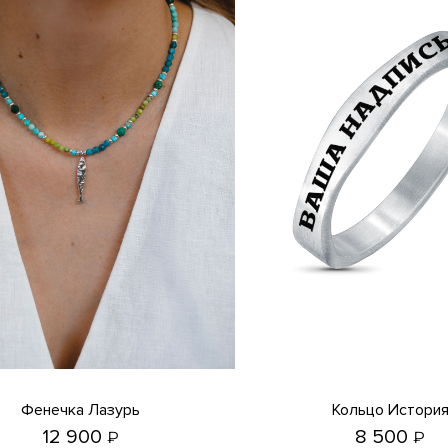
Фенечка Лазурь
Кольцо Истори
12 900
8 500
₽
₽