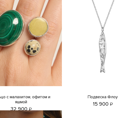
Подвеска Флоу
яшмой
15 900
₽
32 900
₽