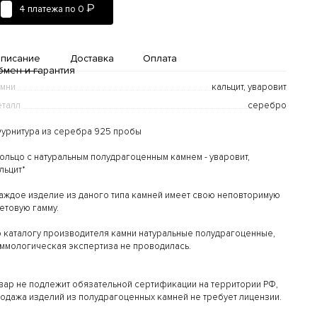
₽
4 платежа по
0
писание
Доставка
Оплата
бмен и гарантия
мни
кальцит, уваровит
талл
серебро
Фурнитура из серебра 925 пробы
Кольцо с натуральным полудрагоценным камнем - уваровит,
льцит*
Доставка и оплата
аждое изделие из даного типа камней имеет свою неповторимую
етовую гамму.
дробнее...
 каталогу производителя камни натуральные полудрагоценные,
ммологическая экспертиза не проводилась.
вар не подлежит обязательной сертификации на территории РФ,
одажа изделий из полудрагоценных камней не требует лицензии.