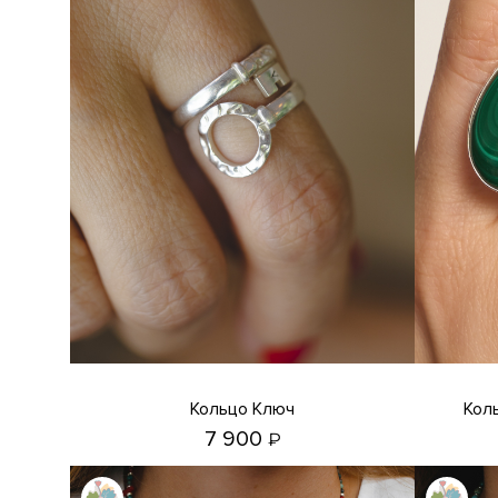
Кольцо Ключ
Кольцо с малахитом, офитом и
7 900
₽