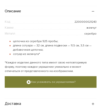
Описание
Код
2200000021243
Камни
жемчуг
Металл
серебро
цепочка из серебра 925 пробы;
длина сотуара — 32 см, длина подвески — 11,5 см, 3,5 см —
добавочная цепочка;
сотуар из жемчуга*
*Каждое изделие данного типа имеет свою неповторимую
форму, поэтому каждое украшение уникально и может
отличаться от представленного на изображении.
Как ухаживать за украшениями?
Доставка