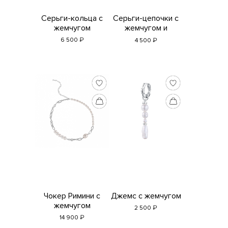
Серьги-кольца с
Серьги-цепочки с
жемчугом
жемчугом и
серебряной
₽
₽
6 500
4 500
бусиной
Чокер Римини с
Джемс с жемчугом
жемчугом
₽
2 500
₽
14 900