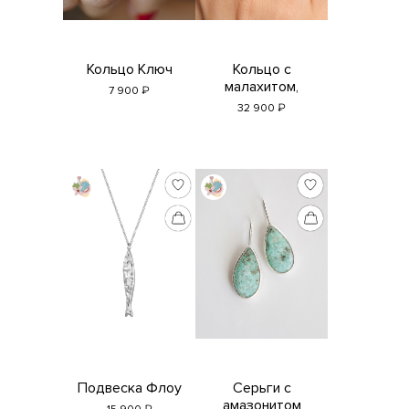
Кольцо Ключ
Кольцо с
малахитом,
₽
7 900
офитом и яшмой
₽
32 900
Подвеска Флоу
Серьги с
амазонитом
₽