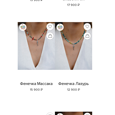
15 900
₽
17 900
Фенечка Массака
Фенечка Лазурь
₽
₽
15 900
12 900