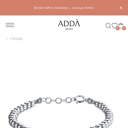
×
Встречайте новинку — кольцо Ключ
0
0
Назад