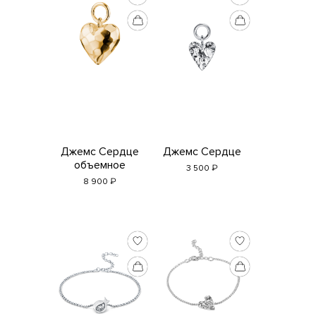
Украшения с индивидуальной гравировкой обмену и возврату
не подлежат.
Если у вас есть вопросы, пожелания и комментарии, пишите нам
на
adda@addagems.ru
+7 968 358 09 90
Telegram
MAX
Джемс Сердце
Джемс Сердце
объемное
₽
3 500
₽
8 900