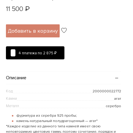
₽
11 500
Добавить в корзину
4 платежа по
2 875 ₽
Описание
Код
2000000022772
Камни
агат
Металл
серебро
фурнитура из серебра 925 пробы;
камень натуральный полудрагоценный — агат*
*Каждое изделие из данного типа камней имеет свою
неповторимую цветовую гамму, поэтому сочетание, порядок и