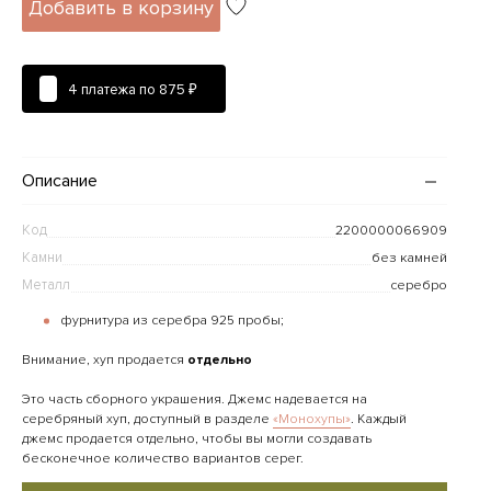
Добавить в корзину
4 платежа по
875 ₽
Описание
Код
2200000066909
Камни
без камней
Металл
серебро
фурнитура из серебра 925 пробы;
Внимание, хуп продается
отдельно
Это часть сборного украшения. Джемс надевается на
серебряный хуп, доступный в разделе
«Монохупы»
‎. Каждый
джемс продается отдельно, чтобы вы могли создавать
бесконечное количество вариантов серег.