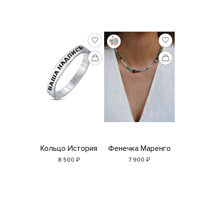
Кольцо История
Фенечка Маренго
₽
₽
8 500
7 900