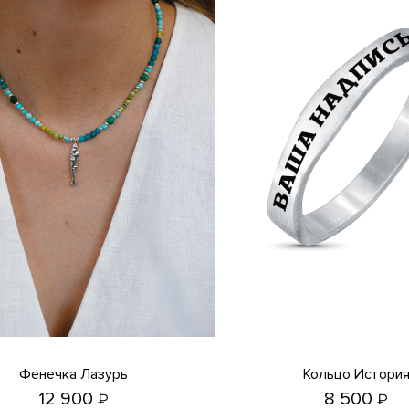
Фенечка Лазурь
Кольцо Истори
12 900
8 500
₽
₽