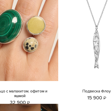
Подвеска Флоу
яшмой
15 900
₽
32 900
₽