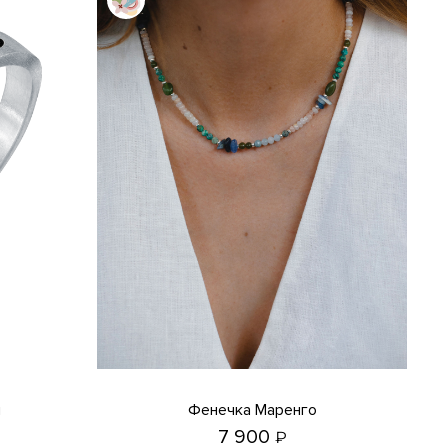
я
Фенечка Маренго
7 900
₽