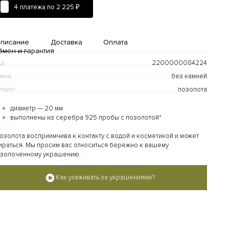
4 платежа по
2 225 ₽
писание
Доставка
Оплата
бмен и гарантия
од
2200000084224
мни
без камней
талл
позолота
диаметр — 20 мм
выполнены из серебра 925 пробы с позолотой*
озолота восприимчива к контакту с водой и косметикой и может
Доставка и оплата
ираться. Мы просим вас относиться бережно к вашему
золоченному украшению.
дробнее...
Как ухаживать за украшениями?