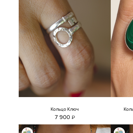
Кольцо Ключ
Кольцо с малахитом, офитом и
7 900
₽