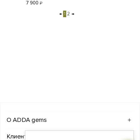
7 900
₽
←
1
2
→
ADDA gems
Клиентам