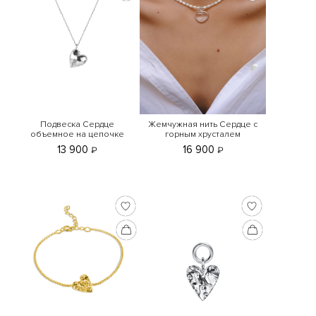
Подвеска Сердце
Жемчужная нить Сердце с
объемное на цепочке
горным хрусталем
13 900
16 900
₽
₽