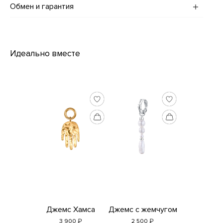
Оплатить заказ на сайте можно картами МИР, Visa и Mastercard,
Обмен и гарантия
рублей.
а также с помощью сервиса "Долями".
· Срочная — в течение суток, стоимость 1000 рублей.
Если вы находитесь в Москве, то возможна оплата наличными
Украшения ADDA gems возврату не подлежат.
курьеру.
Если товар не подошел, вы можете обменять его или получить
подарочный сертификат на аналогичную сумму в течение 14
Доставка одежды рассчитывается по отдельным тарифам,
дней с момента покупки или получения заказа на почте, при
ознакомиться с которыми можно в разделе
Доставка и оплата
Идеально вместе
Если у вас есть вопросы, пожелания и комментарии, пишите нам
условии, что бирка не снята, а само украшение надлежащего
на
adda@addagems.ru
качества, без следов использования или ношения.
Подробнее...
+7 968 358 09 90
На все украшения мы предоставляем гарантию в течение 3
Telegram
месяцев.
MAX
Украшения с индивидуальной гравировкой обмену и возврату
не подлежат.
Если у вас есть вопросы, пожелания и комментарии, пишите нам
на
adda@addagems.ru
+7 968 358 09 90
Telegram
MAX
Джемс Хамса
Джемс с жемчугом
₽
₽
3 900
2 500