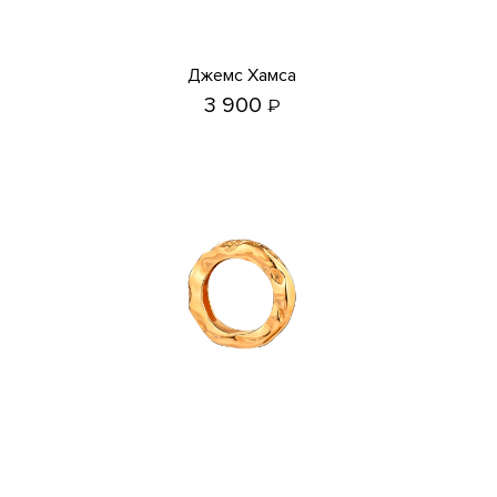
Джемс Хамса
3 900
₽