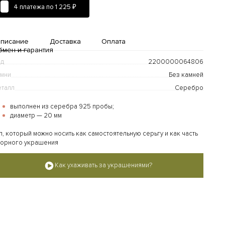
4 платежа по
1 225 ₽
писание
Доставка
Оплата
бмен и гарантия
од
2200000064806
мни
Без камней
талл
Серебро
выполнен из серебра 925 пробы;
диаметр — 20 мм
п, который можно носить как самостоятельную серьгу и как часть
Доставка и оплата
орного украшения
дробнее...
Как ухаживать за украшениями?