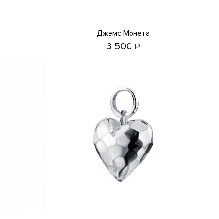
Джемс Монета
3 500
₽