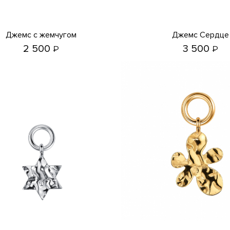
Джемс с жемчугом
Джемс Сердце
2 500
3 500
₽
₽