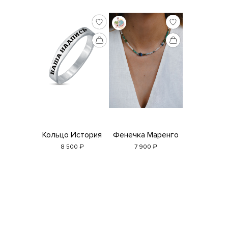
Кольцо История
Фенечка Маренго
₽
₽
8 500
7 900