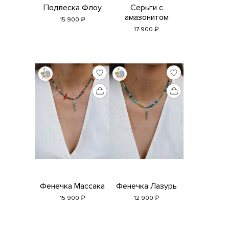
Подвеска Флоу
Серьги с
амазонитом
₽
15 900
₽
17 900
Фенечка Массака
Фенечка Лазурь
₽
₽
15 900
12 900