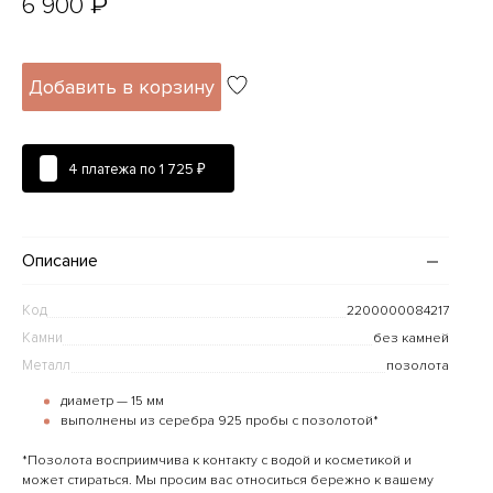
₽
6 900
Добавить в корзину
4 платежа по
1 725 ₽
Описание
Код
2200000084217
Камни
без камней
Металл
позолота
диаметр — 15 мм
выполнены из серебра 925 пробы с позолотой*
*Позолота восприимчива к контакту с водой и косметикой и
может стираться. Мы просим вас относиться бережно к вашему