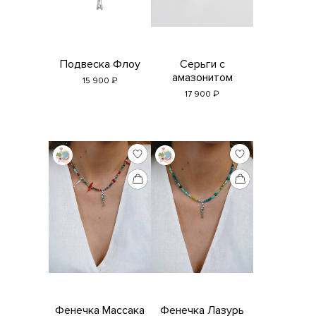
Подвеска Флоу
Серьги с
амазонитом
₽
15 900
₽
17 900
Фенечка Массака
Фенечка Лазурь