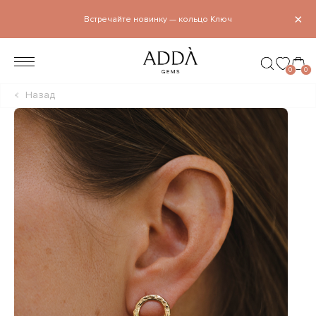
×
Встречайте новинку — кольцо Ключ
0
0
Назад