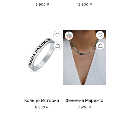
₽
₽
15 900
12 900
Кольцо История
Фенечка Маренго
₽
₽
8 500
7 900