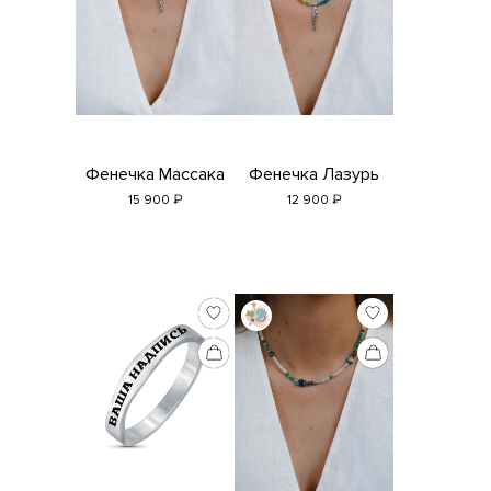
Фенечка Массака
Фенечка Лазурь
₽
₽
15 900
12 900