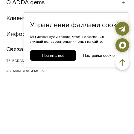
ADDA gems
Клиентам
Управление файлами cookie
Информация
Мы используем cookie, чтобы обеспечить
лучший пользовательский опыт на сайте.
Связаться с нами
Принять всё
Настройки cookie
TELEGRAM
ВКОНТАКТЕ
ADDA@ADDAGEMS.RU
8 (968) 358-09-90
© ADDA gems — Украшения из фактурного серебра с натуральными
камнями, 2026