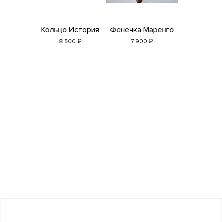
Кольцо История
Фенечка Маренго
₽
₽
8 500
7 900