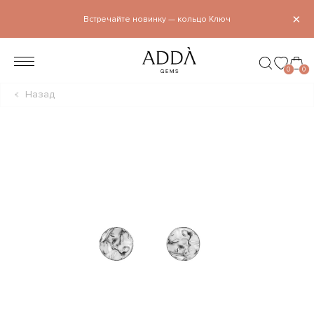
×
Встречайте новинку — кольцо Ключ
0
0
Назад