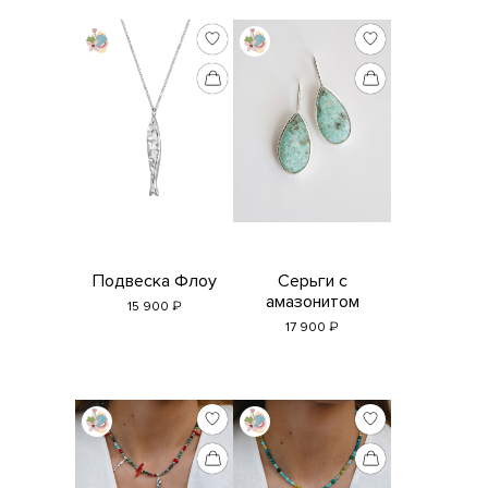
Подвеска Флоу
Серьги с
амазонитом
₽
15 900
₽
17 900