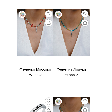
Фенечка Массака
Фенечка Лазурь
₽
₽
15 900
12 900