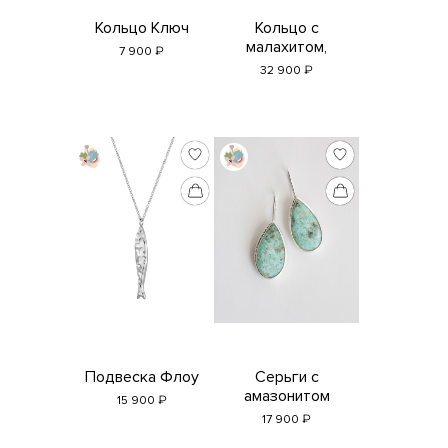
Кольцо Ключ
Кольцо с
малахитом,
₽
7 900
офитом и яшмой
₽
32 900
Подвеска Флоу
Серьги с
амазонитом
₽
15 900
₽
17 900