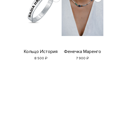
Кольцо История
Фенечка Маренго
₽
₽
8 500
7 900