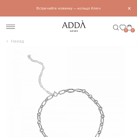
×
Встречайте новинку — кольцо Ключ
0
0
Назад