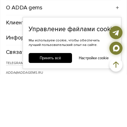
ADDA gems
Клиентам
Управление файлами cookie
Информация
Мы используем cookie, чтобы обеспечить
лучший пользовательский опыт на сайте.
Связаться с нами
Принять всё
Настройки cookie
TELEGRAM
ВКОНТАКТЕ
ADDA@ADDAGEMS.RU
8 (968) 358-09-90
© ADDA gems — Украшения из фактурного серебра с натуральными
камнями, 2026