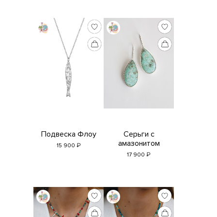
Подвеска Флоу
Серьги с
амазонитом
₽
15 900
₽
17 900