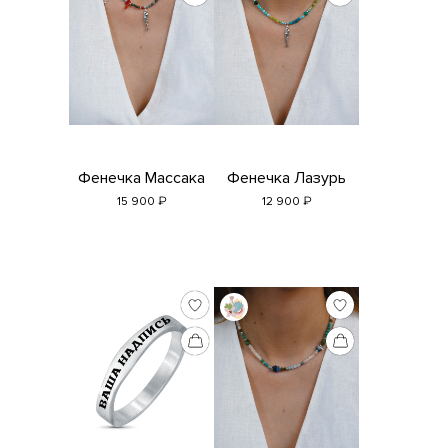
Фенечка Массака
Фенечка Лазурь
₽
₽
15 900
12 900