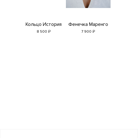
Кольцо История
Фенечка Маренго
₽
₽
8 500
7 900