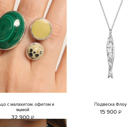
Подвеска Флоу
яшмой
15 900
₽
32 900
₽