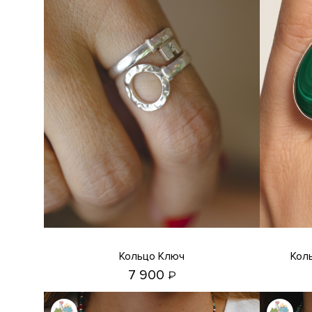
Кольцо Ключ
Кольцо с малахитом, офитом и
7 900
₽