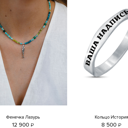
Фенечка Лазурь
Кольцо Истори
12 900
8 500
₽
₽