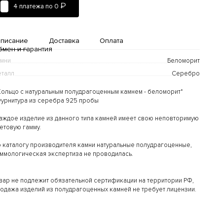
₽
4 платежа по
0
писание
Доставка
Оплата
бмен и гарантия
мни
Беломорит
талл
Серебро
Кольцо с натуральным полудрагоценным камнем - беломорит*
Фурнитура из серебра 925 пробы
аждое изделие из данного типа камней имеет свою неповторимую
етовую гамму.
Доставка и оплата
 каталогу производителя камни натуральные полудрагоценные,
ммологическая экспертиза не проводилась.
дробнее...
вар не подлежит обязательной сертификации на территории РФ,
одажа изделий из полудрагоценных камней не требует лицензии.