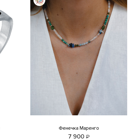
я
Фенечка Маренго
7 900
₽