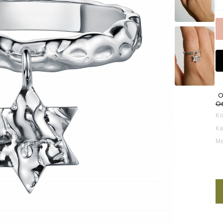
О
О
К
Ка
Ме
По