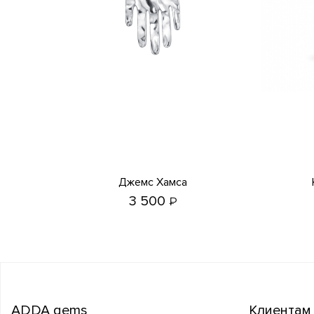
Джемс Хамса
3 500
₽
ADDA gems
Клиентам