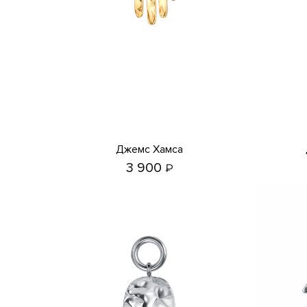
Джемс Хамса
3 900
₽