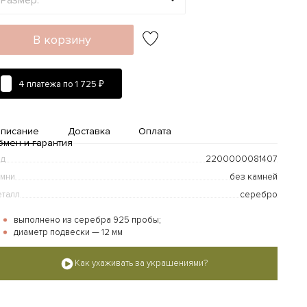
В корзину
4 платежа по
1 725 ₽
писание
Доставка
Оплата
бмен и гарантия
од
2200000081407
мни
без камней
талл
серебро
выполнено из серебра 925 пробы;
диаметр подвески — 12 мм
Доставка и оплата
Как ухаживать за украшениями?
дробнее...