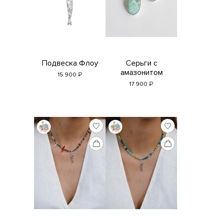
Подвеска Флоу
Серьги с
амазонитом
₽
15 900
₽
17 900