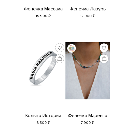
Фенечка Массака
Фенечка Лазурь
₽
₽
15 900
12 900
Кольцо История
Фенечка Маренго
₽
₽
8 500
7 900