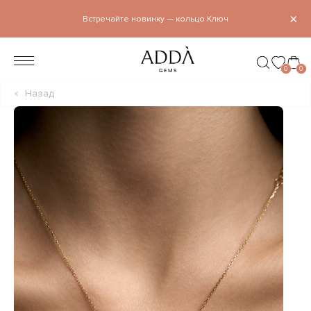
×
Встречайте новинку — кольцо Ключ
0
0
Назад