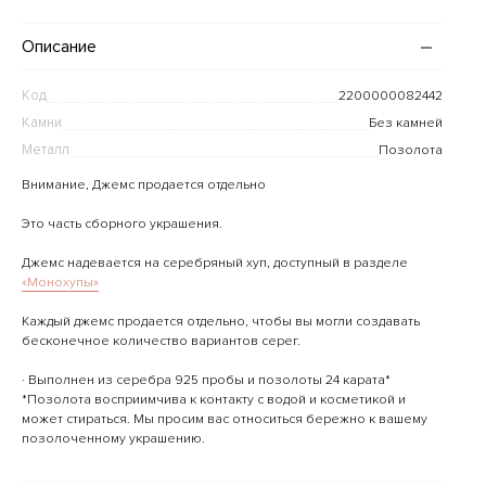
Описание
Код
2200000082442
Камни
Без камней
Металл
Позолота
Внимание, Джемс продается отдельно
Это часть сборного украшения.
Джемс надевается на серебряный хуп, доступный в разделе
«Монохупы»
Каждый джемс продается отдельно, чтобы вы могли создавать
бесконечное количество вариантов серег.
· Выполнен из серебра 925 пробы и позолоты 24 карата*
*Позолота восприимчива к контакту с водой и косметикой и
может стираться. Мы просим вас относиться бережно к вашему
позолоченному украшению.