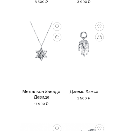
₽
₽
3 500
3 900
Медальон Звезда
Джемс Хамса
Давида
₽
3 500
₽
17 900