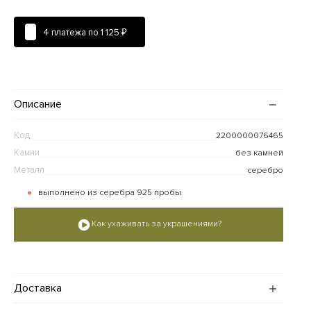
4 платежа по
1 125 ₽
Описание
Код
2200000076465
Камни
без камней
Металл
серебро
выполнено из серебра 925 пробы
Как ухаживать за украшениями?
Доставка
Доставка украшений по Москве и Санкт-Петербургу (в