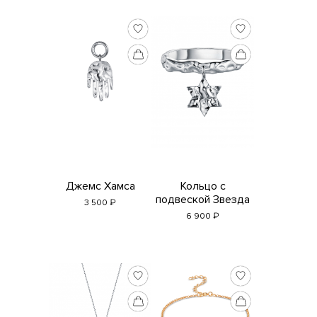
Джемс Хамса
Кольцо с
подвеской Звезда
₽
3 500
Давида
₽
6 900